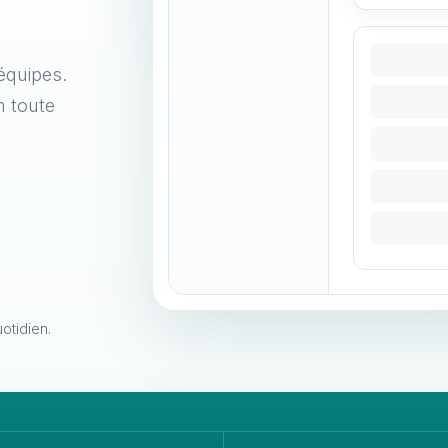
équipes.
n toute
otidien.