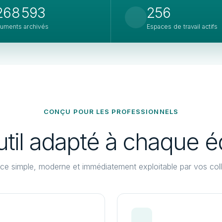
 268 593
256
uments archivés
Espaces de travail actifs
CONÇU POUR LES PROFESSIONNELS
util adapté à chaque é
ace simple, moderne et immédiatement exploitable par vos coll