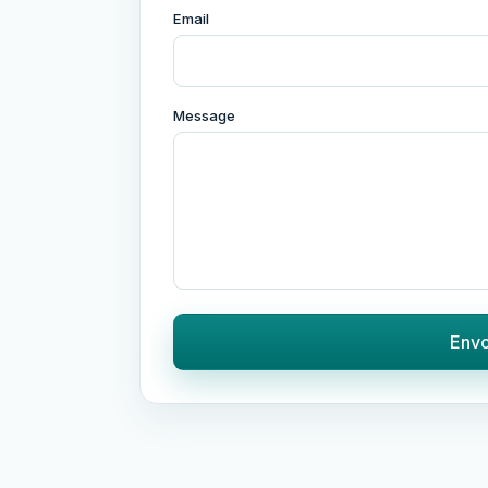
Email
Message
Env