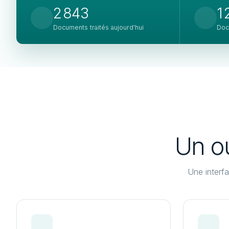
2 843
1
Documents traités aujourd’hui
Doc
Un o
Une interf