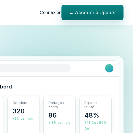
→ Accéder à Upaper
Connexion
 bord
Dossiers
Partages
Espace
actifs
utilisé
320
86
48%
+8% ce mois
+15% ce mois
245 Go / 500
Go